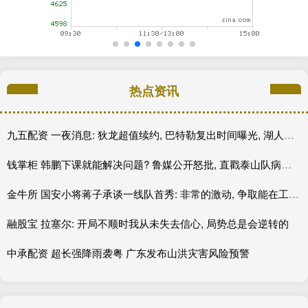
热点资讯
九五配资 一夜消息: 狄龙超值续约, 巴特勒复出时间曝光, 湖人旧将重返联盟
钱掌柜 韩鹏下课就能解决问题? 鲁媒公开怒批, 直戳泰山队病根, 这可咋整
金牛所 国安小将蒋子承谈一线队首秀: 非常的激动, 争取能在工体出场
融股宝 拉塞尔: 开局不顺时我从未失去信心, 局势总是会逆转的
中承配资 超长强降雨袭粤 广东发布山洪灾害风险预警