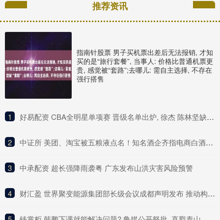
推荐资讯
指南针股票 男子买机票出差后无法报销, 才知
买的是“旅行套餐”, 当事人: 价格比普通机票更
贵, 感觉被“套路”;去哪儿: 需自主选择, 不存在
强行搭售
1
​好易配资 CBA全明星单项赛 晋级名单出炉, 徐杰 陈林坚缺席决赛让人意外!
2
​中证所 美团、淘宝被五粮液点名！知名酒企齐指电商白酒“货源复杂”
3
​中承配资 超长强降雨袭粤 广东发布山洪灾害风险预警
4
​财汇盈 世界聚变能源集团部长级会议成都声明发布 推动构建聚变能源领域国际合作新范式
5
​钱掌柜 韩鹏下课就能解决问题? 鲁媒公开怒批, 直戳泰山队病根, 这可咋整