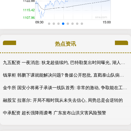
热点资讯
九五配资 一夜消息: 狄龙超值续约, 巴特勒复出时间曝光, 湖人旧将重返联盟
钱掌柜 韩鹏下课就能解决问题? 鲁媒公开怒批, 直戳泰山队病根, 这可咋整
金牛所 国安小将蒋子承谈一线队首秀: 非常的激动, 争取能在工体出场
融股宝 拉塞尔: 开局不顺时我从未失去信心, 局势总是会逆转的
中承配资 超长强降雨袭粤 广东发布山洪灾害风险预警