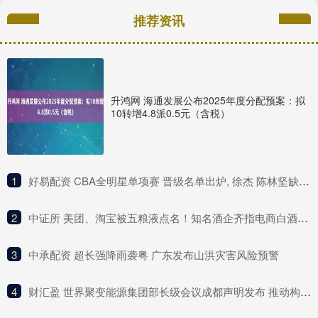
推荐资讯
升鸿网 海通发展公布2025年度分配预案：拟
10转增4.8派0.5元（含税）
1
​好易配资 CBA全明星单项赛 晋级名单出炉, 徐杰 陈林坚缺席决赛让人意外!
2
​中证所 美团、淘宝被五粮液点名！知名酒企齐指电商白酒“货源复杂”
3
​中承配资 超长强降雨袭粤 广东发布山洪灾害风险预警
4
​财汇盈 世界聚变能源集团部长级会议成都声明发布 推动构建聚变能源领域国际合作新范式