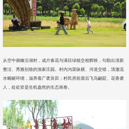
从空中俯瞰沿湖村，成片春花与满目绿植交相辉映，勾勒出清新
整洁、秀雅别致的渔家庄园。村内沟渠纵横、河道交错，清澈流
水蜿蜒环绕，滋养着广袤良田；村民房前屋后飞鸟翩跹、花香袭
人，处处皆是生机盎然的生态画卷。