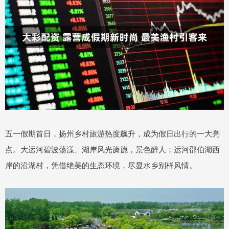
五一假期首日，扬州乡村旅游热度飙升，成为假日出行的一大亮
点。大运河碧波荡漾、湖岸风光旖旎，景色醉人；运河邵伯湖西
岸的沿湖村，凭借绝美的生态环境，尽显水乡别样风情。