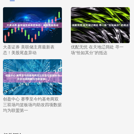
大圣证券 美联储主席最新表
优配无忧 在天地辽阔处 寻一
态！美股尾盘异动
场“恰如其分”的抵达
创盈中心 赛季至今约基奇两双
三双场均篮板场均助攻四项数据
均为联盟第一