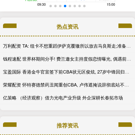
热点资讯
万利配资 TA: 纽卡不想重蹈伊萨克覆辙所以放吉马良斯走;准备买中场
钱程速配 世界杯期间分手! 费兰邀女主持度假恋情曝光, 偶遇前女友并未理睬
宝盈国际 香港金牛官宣签下前CBA状元区俊炫, 27岁中锋回归国内赛场
荣耀配资 怀特赛德禁药丑闻重创CBA, 卢伟遮掩说辞彻底站不住脚
亿策略 （经济观察）借力光电产业升级 外企深耕长春拓市场
推荐资讯