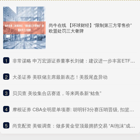
尚牛在线 【环球财经】“限制第三方零售价”
欧盟处罚三大奢牌
1
​非常谋略 申万宏源证券董事长刘健：建议进一步丰富ETF产品类型
2
​大圣证券 美联储主席最新表态！美股尾盘异动
3
​贝贝查 美妆集合店赛道，等来两条新“鲶鱼”
4
​摩根证券 CBA全明星单项赛: 胡明轩3分赛压哨晋级, 扣篮大赛俞泽辰满分100
5
​尚竞配资 美银调查：做多黄金登顶最拥挤交易 “AI泡沫”成最大尾部风险