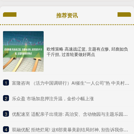
推荐资讯
欧维策略 高速战辽篮, 主题有点惨, 邱彪如负
千斤担, 过首轮要做好两点
1
​富隆咨询 （活力中国调研行）AI催生“一人公司”热 中关村AI北纬社区聚起创业“梦之队”
2
​乐众盈 市场加息押注升温，金价小幅上涨
3
​优配速至 适配亲子出境游: 高治安、含动物园与主题乐园的国家
4
​双融优配 拒绝烂尾! 这6部黄暴美剧结局封神, 别告诉我你一部没看