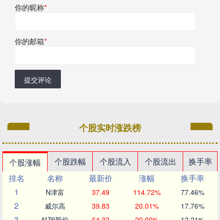
你的昵称
*
你的邮箱
*
提交评论
个股实时涨跌榜
个股跌幅
个股流入
个股流出
换手率
个股涨幅
排名
名称
最新价
涨幅
换手率
1
N津富
37.49
114.72%
77.46%
2
威尔高
39.83
20.01%
17.76%
3
科翔股份
64.32
20.00%
12.21%