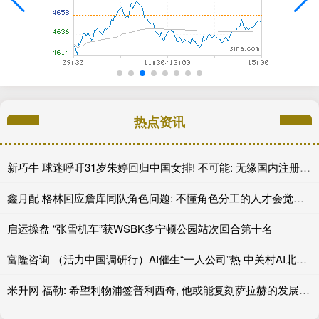
热点资讯
新巧牛 球迷呼吁31岁朱婷回归中国女排! 不可能: 无缘国内注册 没有资格
鑫月配 格林回应詹库同队角色问题: 不懂角色分工的人才会觉得这很丢人
启运操盘 “张雪机车”获WSBK多宁顿公园站次回合第十名
富隆咨询 （活力中国调研行）AI催生“一人公司”热 中关村AI北纬社区聚起创业“梦之队”
米升网 福勒: 希望利物浦签普利西奇, 他或能复刻萨拉赫的发展道路