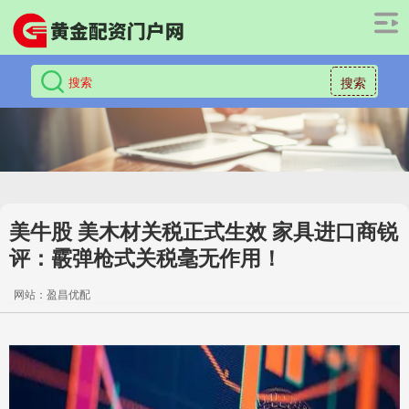
搜索
美牛股 美木材关税正式生效 家具进口商锐
评：霰弹枪式关税毫无作用！
网站：盈昌优配