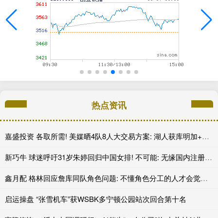
热点资讯
嘉盛投资 各取所需! 美媒晒4队8人大交易方案: 湖人获库明加+沃特森赴老鹰
新巧牛 球迷呼吁31岁朱婷回归中国女排! 不可能: 无缘国内注册 没有资格
鑫月配 格林回应詹库同队角色问题: 不懂角色分工的人才会觉得这很丢人
启运操盘 “张雪机车”获WSBK多宁顿公园站次回合第十名