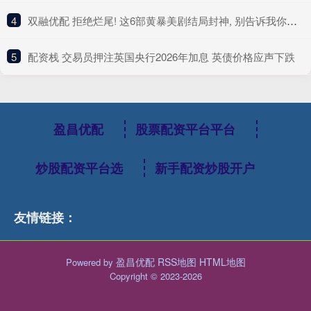
4
​双融优配 拒绝烂尾! 这6部黄暴美剧结局封神, 别告诉我你一部没看
5
​配资栈 交易员押注英国央行2026年加息 英债价格应声下跌
盈昌优配
股票配资平台平台
炒股配资平台选
新手配资炒股开户
友情链接：
盈昌优配
RSS地图
HTML地图
Powered by
Copyright
© 2023-2026