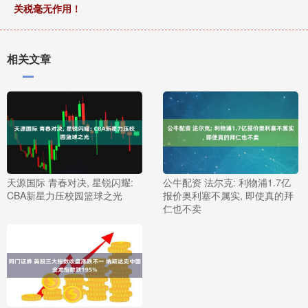
关税毫无作用！
相关文章
天源国际 青春对决, 星锐闪耀:
公牛配资 法尔克: 利物浦1.7亿
CBA新星力压校园篮球之光
报价奥利塞不属实, 即使真的拜
仁也不卖