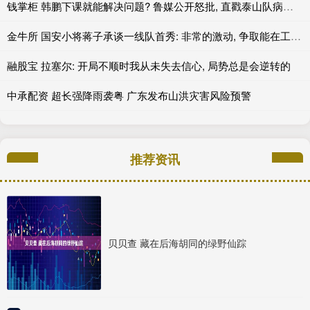
钱掌柜 韩鹏下课就能解决问题? 鲁媒公开怒批, 直戳泰山队病根, 这可咋整
金牛所 国安小将蒋子承谈一线队首秀: 非常的激动, 争取能在工体出场
融股宝 拉塞尔: 开局不顺时我从未失去信心, 局势总是会逆转的
中承配资 超长强降雨袭粤 广东发布山洪灾害风险预警
推荐资讯
贝贝查 藏在后海胡同的绿野仙踪