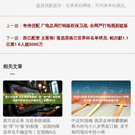
盈昌优配提示：文章来自网络，不代表本站观点。
上一篇：
奇侠优配 广电总局打响版权保卫战, 全网严打电视剧盗版
下一篇：
胜亿配资 太富裕! 落选英格兰世界杯名单球员: 帕尔默1.1
亿第1 6人超5000万
相关文章
易方达证券 当前美联储面
中证50策略 跳高女神胡麟鹏解
临“滞”与“胀”的权衡，短期内降
释为何与小八岁男友订婚, 牵手
息存在不确定性｜宏观晚6点
相同项目年轻小将