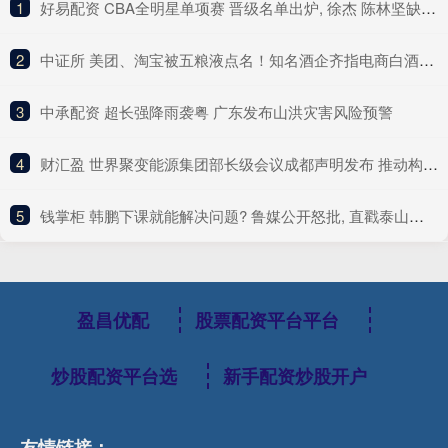
1
​好易配资 CBA全明星单项赛 晋级名单出炉, 徐杰 陈林坚缺席决赛让人意外!
2
​中证所 美团、淘宝被五粮液点名！知名酒企齐指电商白酒“货源复杂”
3
​中承配资 超长强降雨袭粤 广东发布山洪灾害风险预警
4
​财汇盈 世界聚变能源集团部长级会议成都声明发布 推动构建聚变能源领域国际合作新范式
5
​钱掌柜 韩鹏下课就能解决问题? 鲁媒公开怒批, 直戳泰山队病根, 这可咋整
盈昌优配
股票配资平台平台
炒股配资平台选
新手配资炒股开户
友情链接：