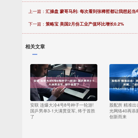
上一篇：
汇操盘 蒙哥马利: 每次看到张稀哲都让我想起当
下一篇：
策略宝 美国2月份工业产值环比增长0.2%
相关文章
安联 连爆大冷4号8号种子一轮游!
股配所 精准
国乒男单3-1大满贯亚军, 终于首胜
光网络40再添
了
创新而来