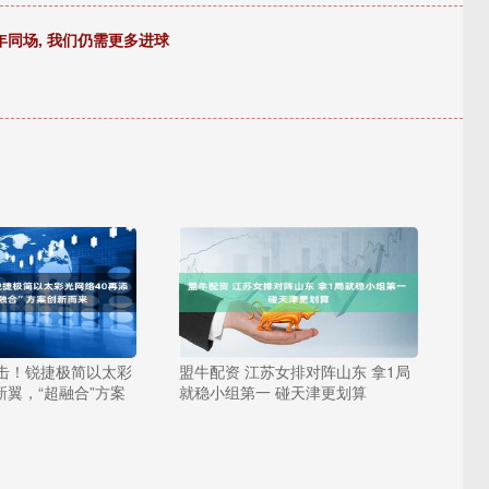
年同场, 我们仍需更多进球
出击！锐捷极简以太彩
盟牛配资 江苏女排对阵山东 拿1局
新翼，“超融合”方案
就稳小组第一 碰天津更划算