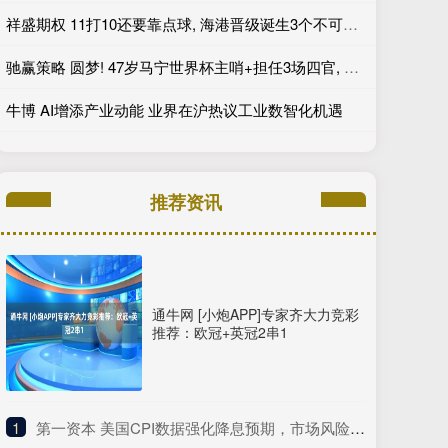
祥盛期权 11打10还要靠点球, 海港晋级诞生3个不可思议, 陈威立下大功
驰赢策略 圆梦! 47岁马宁世界杯主哨+担任3场四官, 为控制体脂率不吃红肉!
牛博 AI增添产业动能 业界在沪热议工业数智化机遇
推荐资讯
通牛网 [小炮APP]专家齐大力竞彩
推荐：欧冠+英冠2串1
1
​第一资本 美国CPI数据强化降息预期，市场风险偏好回暖抑制避险需求，黄金价格窄幅震荡等待突破