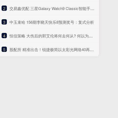
2
​交易鑫优配 三星Galaxy Watch9 Classic智能手表曝光，AI智能洞察佩戴者健康
3
​中玉束哈 156期李晓天快乐8预测奖号：复式分析
4
​恒信策略 大伤后的郭艾伦将何去何从? 何以为家郭艾伦的三种不同人生
5
​股配所 精准出击！锐捷极简以太彩光网络40再添新翼，“超融合”方案创新而来