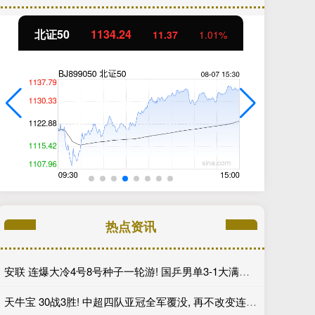
北证50
1134.24
创
11.37
1.01%
热点资讯
安联 连爆大冷4号8号种子一轮游! 国乒男单3-1大满贯亚军, 终于首胜了
天牛宝 30战3胜! 中超四队亚冠全军覆没, 再不改变连底裤都要输没了