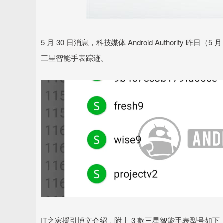
深证成指
14311.01
.68
1.02%
200.89
1
5 月 30 日消息，科技媒体 Android Authority 昨日
三星智能手表踪迹。
IT之家援引博文介绍，附上 3 款三星智能手表型号如下