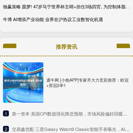
驰赢策略 圆梦! 47岁马宁世界杯主哨+担任3场四官, 为控制体脂率不吃红肉!
牛博 AI增添产业动能 业界在沪热议工业数智化机遇
推荐资讯
通牛网 [小炮APP]专家齐大力竞彩推荐：欧冠
+英冠2串1
1
​第一资本 美国CPI数据强化降息预期，市场风险偏好回暖抑制避险需求，黄金价格窄幅震荡等待突破
2
​交易鑫优配 三星Galaxy Watch9 Classic智能手表曝光，AI智能洞察佩戴者健康