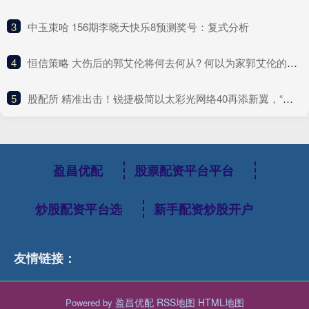
3
​中玉束哈 156期李晓天快乐8预测奖号：复式分析
4
​恒信策略 大伤后的郭艾伦将何去何从? 何以为家郭艾伦的三种不同人生
5
​股配所 精准出击！锐捷极简以太彩光网络40再添新翼，“超融合”方案创新而来
盈昌优配
股票配资平台平台
炒股配资平台选
新手配资炒股开户
友情链接：
盈昌优配
RSS地图
HTML地图
Powered by