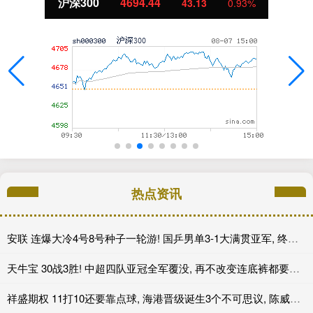
沪深300
4694.44
43.13
0.93%
热点资讯
安联 连爆大冷4号8号种子一轮游! 国乒男单3-1大满贯亚军, 终于首胜了
天牛宝 30战3胜! 中超四队亚冠全军覆没, 再不改变连底裤都要输没了
祥盛期权 11打10还要靠点球, 海港晋级诞生3个不可思议, 陈威立下大功