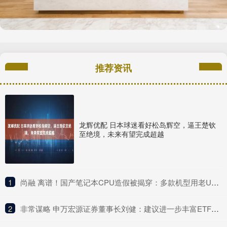
推荐资讯
龙辉优配 日本球迷看好松岛辉空，逼王楚钦
至绝境，未来有望完成超越
1
​尚融 离谱！国产笔记本CPU造假被揭穿：多款机型用老U冒充新U 连BIOS都改了骗消费者
2
​非常谋略 申万宏源证券董事长刘健：建议进一步丰富ETF产品类型