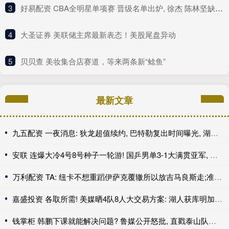
3
​好易配资 CBA全明星单项赛 晋级名单出炉, 徐杰 陈林坚缺席决赛让人意外!
4
​大圣证券 美联储主席最新表态！美股尾盘异动
5
​贝贝查 美妆集合店赛道，等来两条新“鲶鱼”
最新文章
九五配资 一夜消息: 狄龙超值续约, 巴特勒复出时间曝光, 湖人旧将重返联盟
安联 连爆大冷4号8号种子一轮游! 国乒男单3-1大满贯亚军, 终于首胜了
万利配资 TA: 纽卡不想重蹈伊萨克覆辙所以放吉马良斯走;准备买中场
嘉盛投资 各取所需! 美媒晒4队8人大交易方案: 湖人获库明加+沃特森赴老鹰
钱掌柜 韩鹏下课就能解决问题? 鲁媒公开怒批, 直戳泰山队病根, 这可咋整