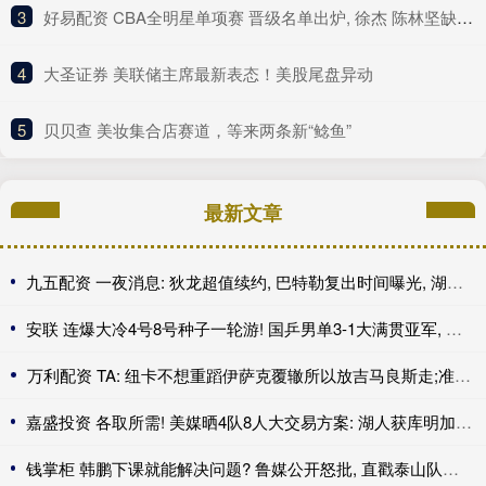
3
​好易配资 CBA全明星单项赛 晋级名单出炉, 徐杰 陈林坚缺席决赛让人意外!
4
​大圣证券 美联储主席最新表态！美股尾盘异动
5
​贝贝查 美妆集合店赛道，等来两条新“鲶鱼”
最新文章
九五配资 一夜消息: 狄龙超值续约, 巴特勒复出时间曝光, 湖人旧将重返联盟
安联 连爆大冷4号8号种子一轮游! 国乒男单3-1大满贯亚军, 终于首胜了
万利配资 TA: 纽卡不想重蹈伊萨克覆辙所以放吉马良斯走;准备买中场
嘉盛投资 各取所需! 美媒晒4队8人大交易方案: 湖人获库明加+沃特森赴老鹰
钱掌柜 韩鹏下课就能解决问题? 鲁媒公开怒批, 直戳泰山队病根, 这可咋整