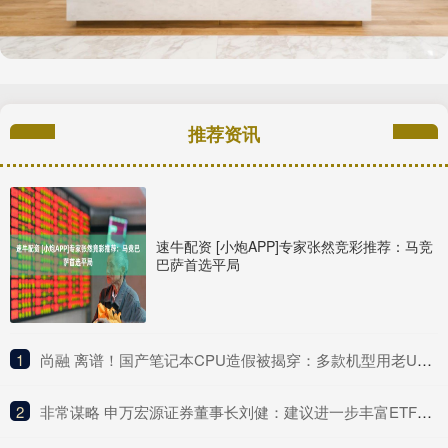
推荐资讯
速牛配资 [小炮APP]专家张然竞彩推荐：马竞
巴萨首选平局
1
​尚融 离谱！国产笔记本CPU造假被揭穿：多款机型用老U冒充新U 连BIOS都改了骗消费者
2
​非常谋略 申万宏源证券董事长刘健：建议进一步丰富ETF产品类型