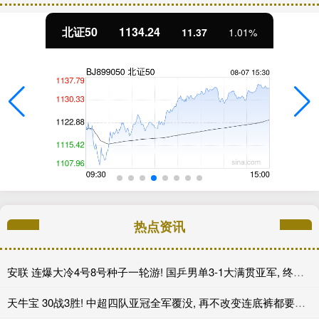
北证50
1134.24
11.37
1.01%
热点资讯
安联 连爆大冷4号8号种子一轮游! 国乒男单3-1大满贯亚军, 终于首胜了
天牛宝 30战3胜! 中超四队亚冠全军覆没, 再不改变连底裤都要输没了