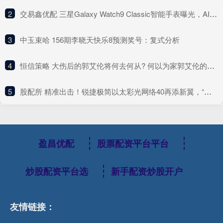
2
​交易鑫优配 三星Galaxy Watch9 Classic智能手表曝光，AI智能洞察佩戴者健康
3
​中玉束哈 156期李晓天快乐8预测奖号：复式分析
4
​恒信策略 大伤后的郭艾伦将何去何从? 何以为家郭艾伦的三种不同人生
5
​股配所 精准出击！锐捷极简以太彩光网络40再添新翼，“超融合”方案创新而来
盈昌优配
股票配资平台平台
炒股配资平台选
新手配资炒股开户
友情链接：