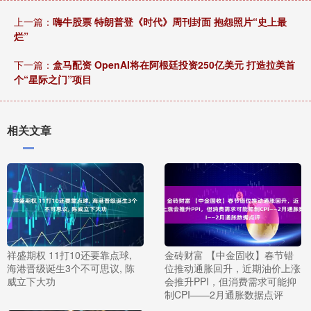
上一篇：
嗨牛股票 特朗普登《时代》周刊封面 抱怨照片“史上最
烂”
下一篇：
盒马配资 OpenAI将在阿根廷投资250亿美元 打造拉美首
个“星际之门”项目
相关文章
祥盛期权 11打10还要靠点球,
金砖财富 【中金固收】春节错
海港晋级诞生3个不可思议, 陈
位推动通胀回升，近期油价上涨
威立下大功
会推升PPI，但消费需求可能抑
制CPI——2月通胀数据点评