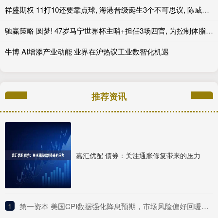
祥盛期权 11打10还要靠点球, 海港晋级诞生3个不可思议, 陈威立下大功
驰赢策略 圆梦! 47岁马宁世界杯主哨+担任3场四官, 为控制体脂率不吃红肉!
牛博 AI增添产业动能 业界在沪热议工业数智化机遇
推荐资讯
嘉汇优配 债券：关注通胀修复带来的压力
1
​第一资本 美国CPI数据强化降息预期，市场风险偏好回暖抑制避险需求，黄金价格窄幅震荡等待突破