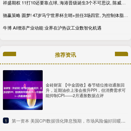
祥盛期权 11打10还要靠点球, 海港晋级诞生3个不可思议, 陈威立下大功
驰赢策略 圆梦! 47岁马宁世界杯主哨+担任3场四官, 为控制体脂率不吃红肉!
牛博 AI增添产业动能 业界在沪热议工业数智化机遇
推荐资讯
金砖财富 【中金固收】春节错位推动通胀回
升，近期油价上涨会推升PPI，但消费需求可
能抑制CPI——2月通胀数据点评
1
​第一资本 美国CPI数据强化降息预期，市场风险偏好回暖抑制避险需求，黄金价格窄幅震荡等待突破