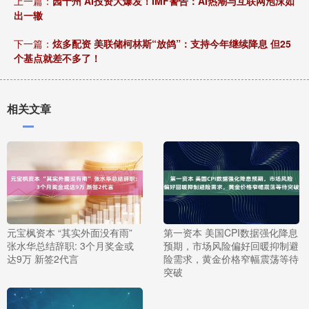
上一篇：
园十州 AI投资大爆发！IMF警告：AI热潮与互联网泡沫如
出一辙
下一篇：
炫多配资 美联储柯林斯“放鸽”：支持今年继续降息 但25
个基点就差不多了！
相关文章
元宝枫资本 “其实外面没有雨”
第一资本 美国CPI数据强化降息
张水华总结辞职: 3个月奖金或
预期，市场风险偏好回暖抑制避
达9万 新签2代言
险需求，黄金价格窄幅震荡等待
突破