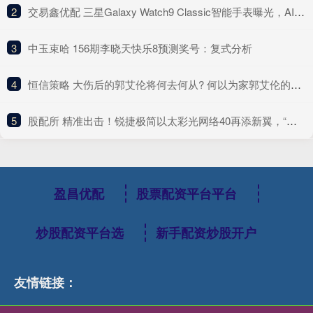
2
​交易鑫优配 三星Galaxy Watch9 Classic智能手表曝光，AI智能洞察佩戴者健康
3
​中玉束哈 156期李晓天快乐8预测奖号：复式分析
4
​恒信策略 大伤后的郭艾伦将何去何从? 何以为家郭艾伦的三种不同人生
5
​股配所 精准出击！锐捷极简以太彩光网络40再添新翼，“超融合”方案创新而来
盈昌优配
股票配资平台平台
炒股配资平台选
新手配资炒股开户
友情链接：